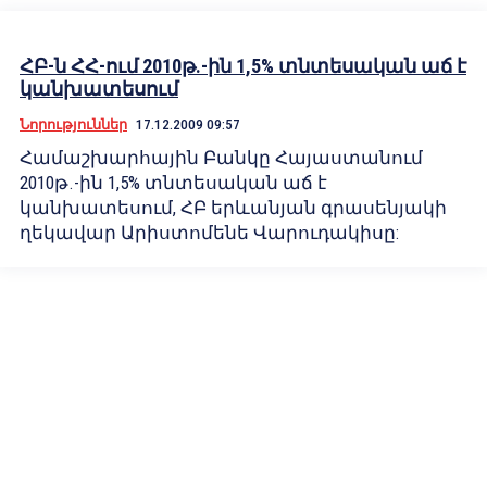
ՀԲ-ն ՀՀ-ում 2010թ.-ին 1,5% տնտեսական աճ է
կանխատեսում
Նորություններ
17.12.2009 09:57
Համաշխարհային Բանկը Հայաստանում
2010թ.-ին 1,5% տնտեսական աճ է
կանխատեսում, ՀԲ երևանյան գրասենյակի
ղեկավար Արիստոմենե Վարուդակիսը: