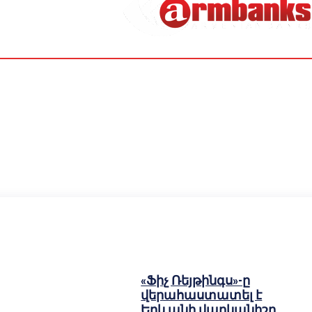
«Ֆիչ Ռեյթինգս»-ը
վերահաստատել է
Երևանի վարկանիշը