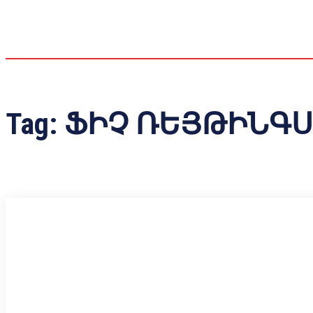
Tag:
ՖԻՉ ՌԵՅԹԻՆԳՍ