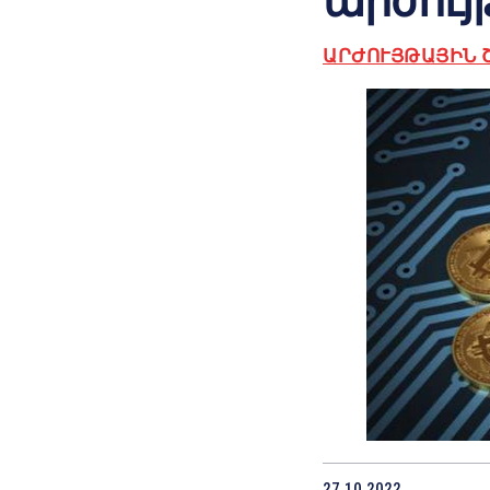
արժույ
ԱՐԺՈՒՅԹԱՅԻՆ 
27.10.2022