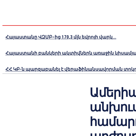
Հայաստանը ՎԶՄԲ–ից 170,3 մլն եվրոյի վարկ...
Հայաստանի բանկերի ակտիվներն առաջին կիսամյակո
ՀՀ ԿԲ-ն պարզաբանել է վերաֆինանսավորման տոկոս
Ամերի
անխուս
համարո