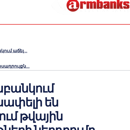
ւմ աճել...
ադրույքն...
աբանկում
ափելի են
ւմ թվային