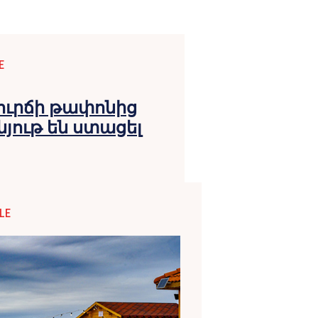
E
ուրճի թափոնից
ութ են ստացել
LE