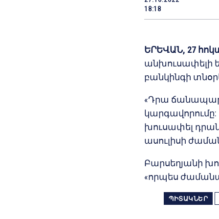
18:18
ԵՐԵՎԱՆ, 27 հոկ
անխուսափելի ե
բանկինգի տնօր
«Դրա ճանապարհ
կարգավորումը:
խուսափել դրան
ասուլիսի ժամա
Բարսեղյանի խոս
«որպես ժամանա
ՊԻՏԱԿՆԵՐ