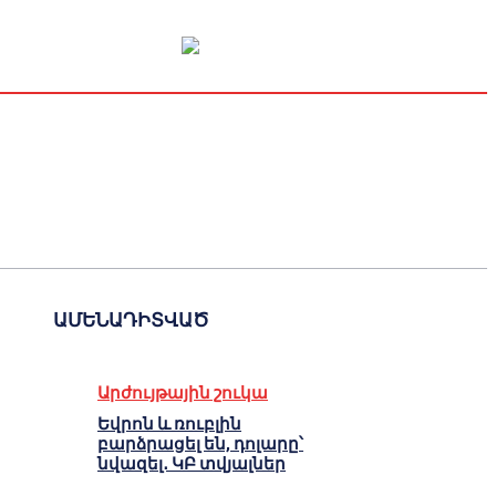
Կապիտալի շուկա
Տնտեսական
Կրիպտո
Հարցազրույց
ԱՄԵՆԱԴԻՏՎԱԾ
Արժույթային շուկա
Եվրոն և ռուբլին
բարձրացել են, դոլարը՝
նվազել․ ԿԲ տվյալներ