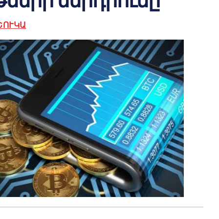
թների ներդրումը
ՇՈՒԿԱ