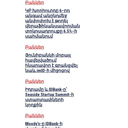
Բանկեր
ԿԲ խորհուրդը 6–րդ
անգամ անընդմեջ
անփոփոխ է թողել
վերաֆինանսավորման
տոկոսադրույքը 6.5%–ի
սահմանում
Բանկեր
Յունիբանկի մոբայլ
հավելվածում
հնարավոր է գրանցվել
նաև imID-ի միջոցով
Բանկեր
Իդրամը և IDBank-ը՝
Seaside Startup Summit-ի
ստարտափների
կողքին
Բանկեր
Moody’s-ը IDBank-ի