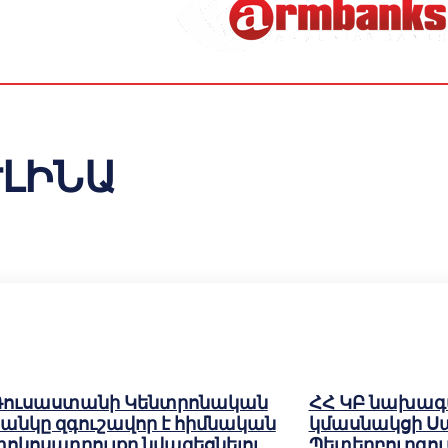
ՒԼԻՆԱ
Ռուսաստանի Կենտրոնական
ՀՀ ԿԲ նախագ
անկը զգուշավոր է հիմնական
կմասնակցի Ս
ոկոսադրույքը նվազեցնելու
Պետերբուրգու