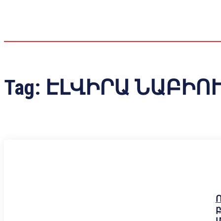
Tag:
ԷԼՎԻՐԱ ՆԱԲԻՈ
բ
տ