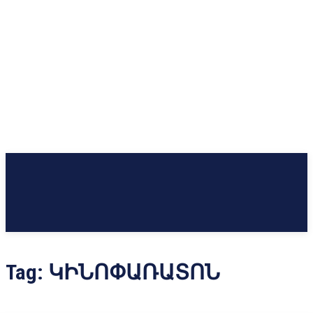
Tag:
ԿԻՆՈՓԱՌԱՏՈՆ