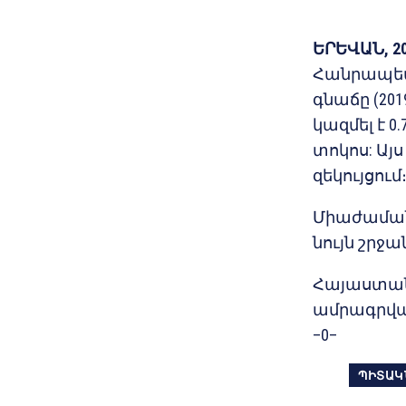
ԵՐԵՎԱՆ, 2
Հանրապետ
գնաճը (20
կազմել է 0
տոկոս: Այ
զեկույցում
Միաժամանա
նույն շրջա
Հայաստանի
ամրագրված
–0–
ՊԻՏԱԿ