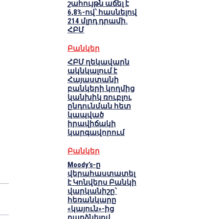
շահույթն աճել է
6,8%-ով՝ հասնելով
214 մլրդ դրամի.
ՀԲՄ
Բանկեր
ՀԲՄ ղեկավարն
ակնկալում է
Հայաստանի
բանկերի կողմից
կանխիկ ռուբլու
ընդունման հետ
կապված
իրավիճակի
կարգավորում
Բանկեր
Moody’s-ը
վերահաստատել
է Կոնվերս Բանկի
վարկանիշը՝
հեռանկարը
«կայուն»-ից
դարձնելով