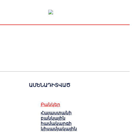
Կապիտալի շուկա
Տնտեսական
Կրիպտո
Հարցազրույց
ԱՄԵՆԱԴԻՏՎԱԾ
Բանկեր
Հայաստանի
բանկային
համակարգի
կիսամյակային