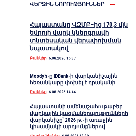
ՎԵՐՋԻՆ ՆՈՐՈՒԹՅՈՒՆՆԵՐ
Հայաստանը ՎԶՄԲ–ից 170,3 մլն
եվրոյի վարկ կներգրավի
տնտեսական վերափոխման
նպատակով
Բանկեր
6.08.2026 15:37
Moody’s-ը IDBank-ի վարկանիշային
հեռանկարը փոխել է դրականի
Բանկեր
6.08.2026 14:44
Հայաստանի ամենաշահութաբեր
վարկային կազմակերպությունների
վարկանիշը՝ 2026 թ.-ի առաջին
կիսամյակի արդյունքներով
Վարկանիշներ
6.08.2026 13:39