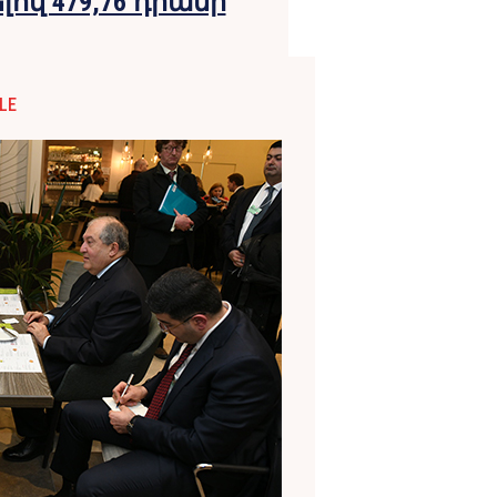
լով 479,76 դրամի
LE