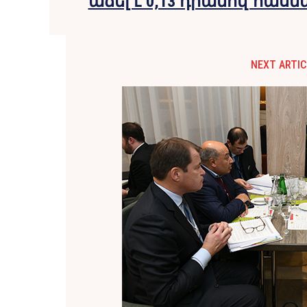
աճել է 0,13 դրամով`հասնե
NEXT ARTIC