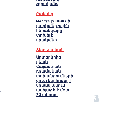
«դրական»
Բանկեր
Moody’s-ը IDBank-ի
վարկանիշային
հեռանկարը
փոխել է
դրականի
Տնտեսական
Արտերկրից
դեպի
Հայաստան
դրամական
փոխանցումների
զուտ ներհոսքը I
կիսամյակում
։
ավելացել է մոտ
2,3 անգամ