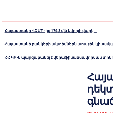
Հայաստանը ՎԶՄԲ–ից 170,3 մլն եվրոյի վարկ...
Հայաստանի բանկերի ակտիվներն առաջին կիսամյակո
ՀՀ ԿԲ-ն պարզաբանել է վերաֆինանսավորման տոկոս
Հայ
դեկտ
գնաճ