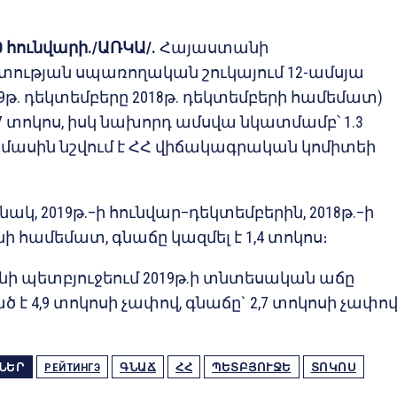
0 հունվարի./ԱՌԿԱ/.
Հայաստանի
ության սպառողական շուկայում 12-ամսյա
19թ. դեկտեմբերը 2018թ. դեկտեմբերի համեմատ)
.7 տոկոս, իսկ նախորդ ամսվա նկատմամբ՝ 1.3
ս մասին նշվում է ՀՀ վիճակագրական կոմիտեի
։
կ, 2019թ.–ի հունվար–դեկտեմբերին, 2018թ.–ի
նի համեմատ, գնաճը կազմել է 1,4 տոկոս։
 պետբյուջեում 2019թ.ի տնտեսական աճը
 է 4,9 տոկոսի չափով, գնաճը` 2,7 տոկոսի չափով
ՆԵՐ
РЕЙТИНГЭ
ԳՆԱՃ
ՀՀ
ՊԵՏԲՅՈՒՋԵ
ՏՈԿՈՍ