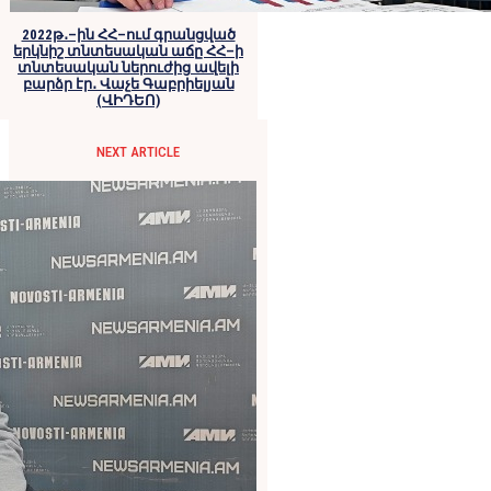
2022թ․–ին ՀՀ–ում գրանցված
երկնիշ տնտեսական աճը ՀՀ–ի
տնտեսական ներուժից ավելի
բարձր էր․ Վաչե Գաբրիելյան
(ՎԻԴԵՈ)
NEXT ARTICLE