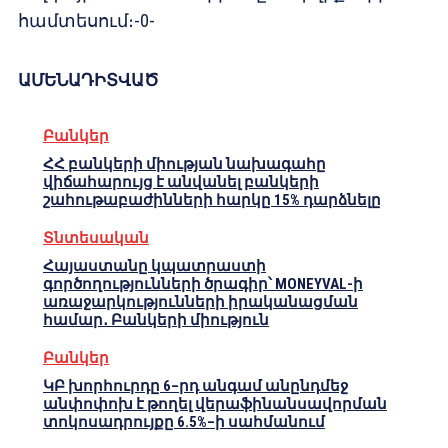
համտեսում։-0-
ԱՄԵՆԱԴԻՏՎԱԾ
Բանկեր
ՀՀ բանկերի միության նախագահը
վիճահարույց է անվանել բանկերի
շահութաբաժինների հարկը 15% դարձնելը
Տնտեսական
Հայաստանը կպատրաստի
գործողությունների ծրագիր՝ MONEYVAL-ի
առաջարկությունների իրականացման
համար․ Բանկերի միություն
Բանկեր
ԿԲ խորհուրդը 6–րդ անգամ անընդմեջ
անփոփոխ է թողել վերաֆինանսավորման
տոկոսադրույքը 6.5%–ի սահմանում