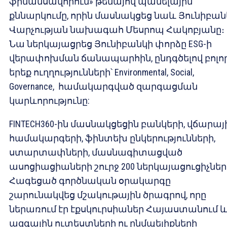
ֆինանսավորում» թեմայով պանելային
քննարկումը, որին մասնակցեց նաև Յունիբան
Վարչության նախագահ Մեսրոպ Հակոբյանը։
Նա ներկայացրեց Յունիբանկի փորձը ESG-ի
վերափոխման ճանապարհին, ընդգծելով բոլո
երեք ուղղությունների՝ Еnvironmental, Social,
Governance, համակարգված զարգացման
կարևորությունը:
FINTECH360-ին մասնակցեցին բանկերի, վճարայ
համակարգերի, ֆինտեխ ընկերությունների,
ստարտափների, մասնագիտացված
ասոցիացիաների շուրջ 200 ներկայացուցիչներ
Հագեցած գործնական օրակարգը
շարունակվեց մշակութային ծրագրով, որը
ներառում էր էքսկուրսիաներ Հայաստանում 
ազգային ուտեստների ու ընմպելիքների