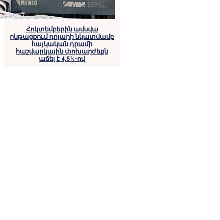
Հոկտեմբերին ամսվա
ընթացքում դոլարի նկատմամբ
հայկական դրամի
հաշվարկային փոխարժեքն
աճել է 4,5%-ով