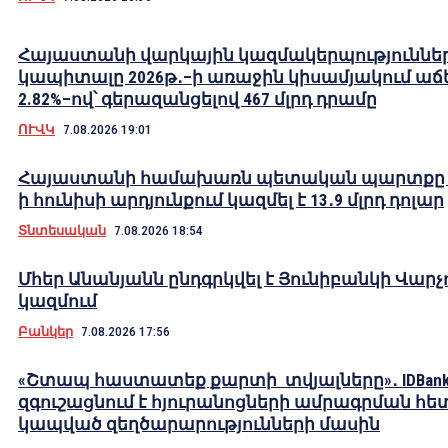
Հայաստանի վարկային կազմակերպություննե
կապիտալը 2026թ․–ի առաջին կիսամյակում աճե
2.82%–ով՝ գերազանցելով 467 մլրդ դրամը
ՈՒՎԿ
7.08.2026 19:01
Հայաստանի համախառն պետական պարտքը 2
ի հունիսի արդյունքում կազմել է 13․9 մլրդ դոլար
Տնտեսական
7.08.2026 18:54
Մհեր Անանյանն ընդգրկվել է Յունիբանկի Վարչ
կազմում
Բանկեր
7.08.2026 17:56
«Շտապ հաստատեք քարտի տվյալները»․ IDBank
զգուշացնում է հյուրանոցների ամրագրման հե
կապված զեղծարարությունների մասին