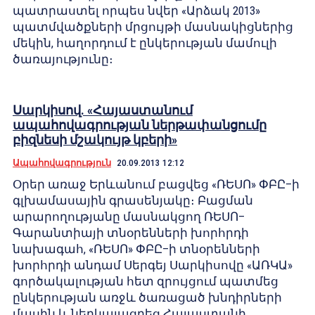
պատրաստել որպես նվեր «Արձակ 2013»
պատմվածքների մրցույթի մասնակիցներից
մեկին, հաղորդում է ընկերության մամուլի
ծառայությունը։
Սարկիսով. «Հայաստանում
ապահովագրության ներթափանցումը
բիզնեսի մշակույթ կբերի»
Ապահովագրություն
20.09.2013 12:12
Օրեր առաջ Երևանում բացվեց «ՌԵՍՈ» ՓԲԸ–ի
գլխամասային գրասենյակը։ Բացման
արարողությանը մասնակցող ՌԵՍՈ–
Գարանտիայի տնօրենների խորհրդի
նախագահ, «ՌԵՍՈ» ՓԲԸ–ի տնօրենների
խորհրդի անդամ Սերգեյ Սարկիսովը «ԱՌԿԱ»
գործակալության հետ զրույցում պատմեց
ընկերության առջև ծառացած խնդիրների
մասին և ներկայացրեց Հայաստանի