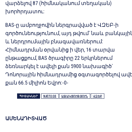
վարձելով 87 (հիմնականում տեղական)
խորհրդատու:
BAS-ը ամբողջովին ներգրավված է ՎԶԵԲ-ի
գործունեությունում, այդ թվում՝ նաև բանկայի
և ներդրումային բնագավառներում:
Հիմնադրման օրվանից ի վեր, 16 տարվա
ընթացքում, BAS ծրագիրը 22 երկրներում
ձեռնարկել է ավելի քան 5900 նախագիծ`
Դոնորային հիմնադրամից օգտագործելով ավե
քան 66.5 միլիոն Եվրո:-0-
ՊԻՏԱԿՆԵՐ
NATFOOD
ԱՋԱԿՑՈՒԹՅՈՒՆ
ՎԶԵԲ
ԱՄԵՆԱԴԻՏՎԱԾ