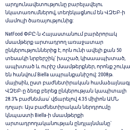
արդյունավետությունը բարելավելու
նկատառումներով, տեղեկացնում են ՎԶԵԲ-ի
մամուլի ծառայությունից:
NatFood ՓԲԸ-ն Հայաստանում բարձրորակ
մսամթերք արտադրող առաջատար
ընկերություններից է, որն ունի ավելի քան 50
տեսակի նրբերշիկ՝ խաշած, կիսաապխտած,
ապխտած և ուրիշ մսամթերքներ, որոնք շուկ
են հանվում Biella ապրանքանիշով: 2008թ.
մայիսին, ըստ բաժնետիրական համաձայնագր
ՎԶԵԲ-ը ձեռք բերեց ընկերության կապիտալի
28.3% բաժնեմաս՝ վճարելով 4.35 միլիոն ԱՄՆ
դոլար։ Այս բաժնետիրական ներդրումը
կնպաստի Biella-ի մսամթերքի
արտադրողականության ընդլայնմանը`