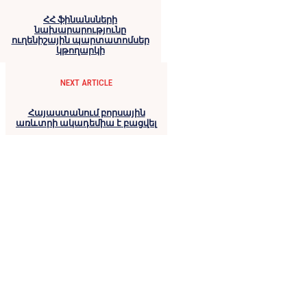
ՀՀ ֆինանսների
նախարարությունը
ուղենիշային պարտատոմսեր
կթողարկի
NEXT ARTICLE
Հայաստանում բորսային
առևտրի ակադեմիա է բացվել