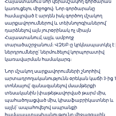
Հայաստանում նոր վերամշակող գործարան
կառուցելու միջոցով։ Նոր գործարանը
համալրված է արդեն իսկ գործող մշակող
սարքավորումներով և տեխնոլոգիաներով՝
դարձնելով այն յուրօրինակ ոչ միայն
Հայաստանում, այլև ամբողջ
տարածաշրջանում։ ՎԶԵԲ-ը կրկնապատկել է 
ներդրումները՝ ներմուծելով կորպորատիվ
կառավարման համակարգ։
Նոր մշակող սարքավորումների շնորհիվ
արտադրողականությունն օրեկան կաճի 3-ից 1
տոննայով՝ զանազանելով մսամթերքի
տեսականին (փաթեթավորված թարմ միս,
պահածոյացված միս, կիսաֆ‎աբրիկատներ և
այլն)՝ ապահովելով ապրանքի
համապատասխանությունը միջազգային