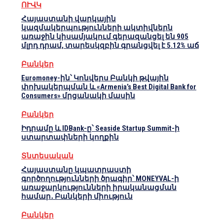
ՈՒՎԿ
Հայաստանի վարկային
կազմակերպությունների ակտիվներն
առաջին կիսամյակում գերազանցել են 905
մլրդ դրամ, տարեսկզբին գրանցվել է 5.12% աճ
Բանկեր
Euromoney-ին՝ Կոնվերս Բանկի թվային
փոխակերպման և «Armenia’s Best Digital Bank for
Consumers» մրցանակի մասին
Բանկեր
Իդրամը և IDBank-ը՝ Seaside Startup Summit-ի
ստարտափների կողքին
Տնտեսական
Հայաստանը կպատրաստի
գործողությունների ծրագիր՝ MONEYVAL-ի
առաջարկությունների իրականացման
համար․ Բանկերի միություն
Բանկեր