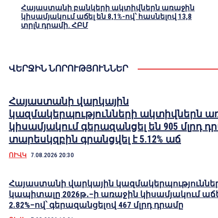
Հայաստանի բանկերի ակտիվներն առաջին
կիսամյակում աճել են 8,1%-ով՝ հասնելով 13,8
տրլն դրամի. ՀԲՄ
ՎԵՐՋԻՆ ՆՈՐՈՒԹՅՈՒՆՆԵՐ
Հայաստանի վարկային
կազմակերպությունների ակտիվներն ա
կիսամյակում գերազանցել են 905 մլրդ դ
տարեսկզբին գրանցվել է 5.12% աճ
ՈՒՎԿ
7.08.2026 20:30
Հայաստանի վարկային կազմակերպություննե
կապիտալը 2026թ․–ի առաջին կիսամյակում աճե
2.82%–ով՝ գերազանցելով 467 մլրդ դրամը