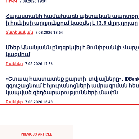
ՈՒՎԿ
7.08.2026 19:01
Հայաստանի համախառն պետական պարտքը 2
ի հունիսի արդյունքում կազմել է 13․9 մլրդ դոլար
Տնտեսական
7.08.2026 18:54
Մհեր Անանյանն ընդգրկվել է Յունիբանկի Վարչ
կազմում
Բանկեր
7.08.2026 17:56
«Շտապ հաստատեք քարտի տվյալները»․ IDBank
զգուշացնում է հյուրանոցների ամրագրման հե
կապված զեղծարարությունների մասին
Բանկեր
7.08.2026 16:48
PREVIOUS ARTICLE