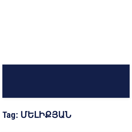
Tag:
ՄԵԼԻՔՅԱՆ