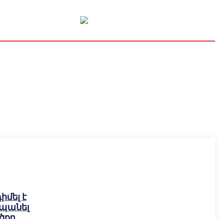
Կապիտալի շուկա
Տնտեսական
Կրիպտո
Հարցազրույց
մել է
տպանել
ծքը