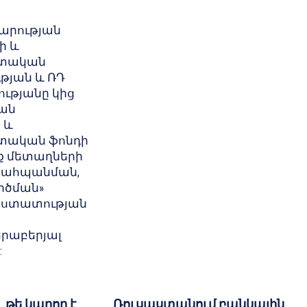
արության
ի և
ետական
թյան և ՌԴ
ւթյանը կից
յան
 և
տական ֆոնդի
ք մետաղների
պահպանման,
րծման»
աստատության
րաբերյալ
:
 թե կարող է
Ռուսաստանում բանկային