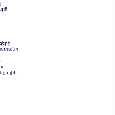
ն
արձ
գերի
յաստանի
ն
ու
նքային