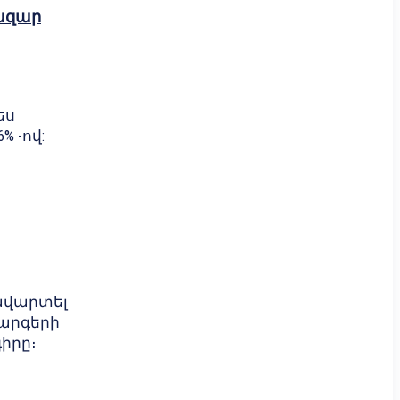
ազար
ես
% -ով:
ավարտել
արգերի
իրը։