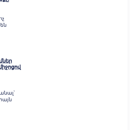
ոչ
րեն
մներ
իջոցով
անալ՝
իայն