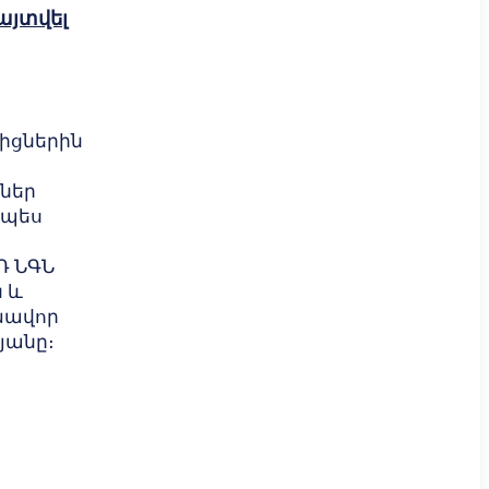
այտվել
կիցներին
ներ
չպես
Դ ՆԳՆ
 և
խավոր
յանը։