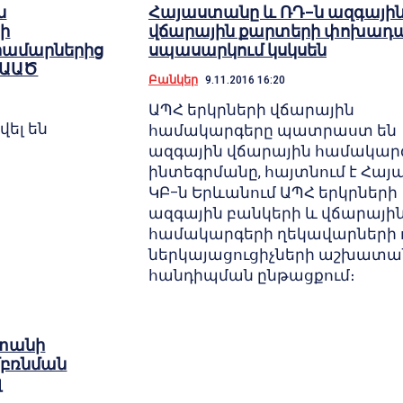
ն
Հայաստանը և ՌԴ–ն ազգայի
ի
վճարային քարտերի փոխադ
համարներից
սպասարկում կսկսեն
. ԱԱԾ
Բանկեր
9.11.2016 16:20
ԱՊՀ երկրների վճարային
վել են
համակարգերը պատրաստ են
ազգային վճարային համակար
ինտեգրմանը, հայտնում է Հա
ԿԲ–ն Երևանում ԱՊՀ երկրների
ազգային բանկերի և վճարայի
համակարգերի ղեկավարների 
ներկայացուցիչների աշխատա
հանդիպման ընթացքում։
ստանի
բռնման
լ