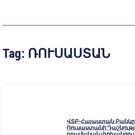
Tag:
ՌՈՒՍԱՍՏԱՆ
ՎՏԲ-Հայաստան Բանկը 
Ռուսաստանի Դաշնությո
դրամական փոխանցում