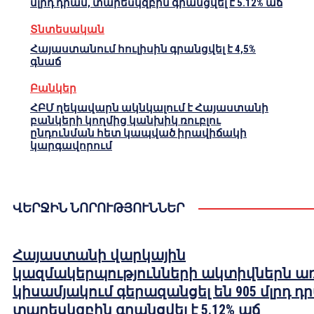
մլրդ դրամ, տարեսկզբին գրանցվել է 5.12% աճ
Տնտեսական
Հայաստանում հուլիսին գրանցվել է 4,5%
գնաճ
Բանկեր
ՀԲՄ ղեկավարն ակնկալում է Հայաստանի
բանկերի կողմից կանխիկ ռուբլու
ընդունման հետ կապված իրավիճակի
կարգավորում
ՎԵՐՋԻՆ ՆՈՐՈՒԹՅՈՒՆՆԵՐ
Հայաստանի վարկային
կազմակերպությունների ակտիվներն ա
կիսամյակում գերազանցել են 905 մլրդ դ
տարեսկզբին գրանցվել է 5.12% աճ