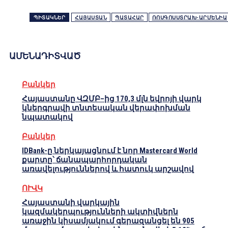
ՊԻՏԱԿՆԵՐ
ՀԱՅԱՍՏԱՆ
ՊԱՏԱՀԱՐ
ՌՈՍԳՈՍՍՏՐԱԽ-ԱՐՄԵՆԻԱ
ԱՄԵՆԱԴԻՏՎԱԾ
Բանկեր
Հայաստանը ՎԶՄԲ–ից 170,3 մլն եվրոյի վարկ
կներգրավի տնտեսական վերափոխման
նպատակով
Բանկեր
IDBank-ը ներկայացնում է նոր Mastercard World
քարտը՝ ճանապարհորդական
առավելություններով և հատուկ արշավով
ՈՒՎԿ
Հայաստանի վարկային
կազմակերպությունների ակտիվներն
առաջին կիսամյակում գերազանցել են 905