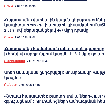
ՈՒՎԿ
7.08.2026 20:30
Հայաստանի վարկային կազմակերպություննե
կապիտալը 2026թ․–ի առաջին կիսամյակում աճե
2.82%–ով՝ գերազանցելով 467 մլրդ դրամը
ՈՒՎԿ
7.08.2026 19:01
Հայաստանի համախառն պետական պարտքը 2
ի հունիսի արդյունքում կազմել է 13․9 մլրդ դոլար
Տնտեսական
7.08.2026 18:54
Մհեր Անանյանն ընդգրկվել է Յունիբանկի Վարչ
կազմում
Բանկեր
7.08.2026 17:56
«Շտապ հաստատեք քարտի տվյալները»․ IDBank
զգուշացնում է հյուրանոցների ամրագրման հե