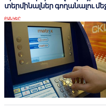
տերմինալներ գողանալու մե
ԲԱՆԿԵՐ