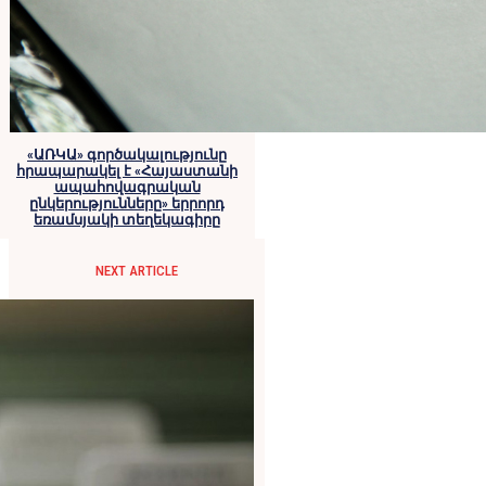
«ԱՌԿԱ» գործակալությունը
հրապարակել է «Հայաստանի
ապահովագրական
ընկերությունները» երրորդ
եռամսյակի տեղեկագիրը
NEXT ARTICLE