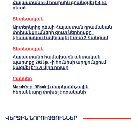
Հայաստանում հուլիսին գրանցվել է 4,5%
գնաճ
Տնտեսական
Արտերկրից դեպի Հայաստան դրամական
փոխանցումների զուտ ներհոսքը I
կիսամյակում ավելացել է մոտ 2,3 անգամ
Տնտեսական
Հայաստանի համախառն պետական
պարտքը 2026թ․–ի հունիսի արդյունքում
կազմել է 13․9 մլրդ դոլար
Բանկեր
Moody’s-ը IDBank-ի վարկանիշային
հեռանկարը փոխել է դրականի
ՎԵՐՋԻՆ ՆՈՐՈՒԹՅՈՒՆՆԵՐ