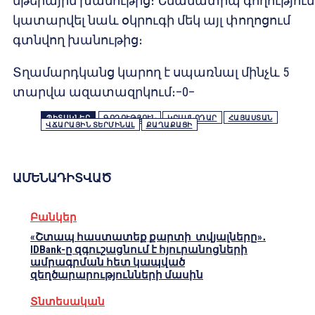
մթերային խանութից։ Նմանատիպ գողություն
կատարվել նաև օկրուգի մեկ այլ փողոցում
գտնվող խանութից։
Տղամարդկանց կարող է սպառնալ մինչև 5
տարվա ազատազրկում։–0–
ՊԻՏԱԿՆԵՐ
ԳՈՂՈՒԹՅՈՒՆ
ԿՐԱՍՆՈԴԱՐ
ՀԱՅԱՍՏԱՆ
ՎՃԱՐԱՅԻՆ ՏԵՐՄԻՆԱԼ
ՔԱՂԱՔԱՑԻ
ԱՄԵՆԱԴԻՏՎԱԾ
Բանկեր
«Շտապ հաստատեք քարտի տվյալները»․
IDBank-ը զգուշացնում է հյուրանոցների
ամրագրման հետ կապված
զեղծարարությունների մասին
Տնտեսական