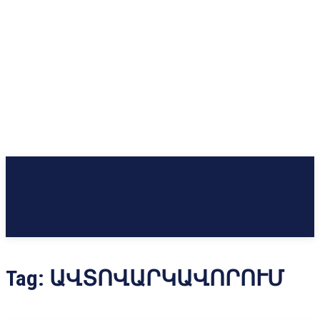
Tag:
ԱՎՏՈՎԱՐԿԱՎՈՐՈՒՄ