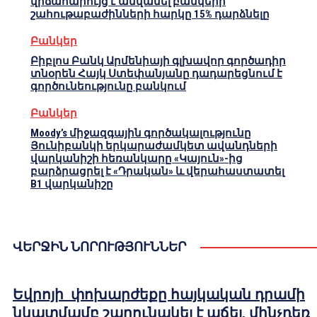
վիճահարույց է անվանել բանկերի
շահութաբաժինների հարկը 15% դարձնելը
Բանկեր
Բիբլոս Բանկ Արմենիայի գլխավոր գործադիր
տնօրեն Հայկ Ստեփանյանը դադարեցնում է
գործունեությունը բանկում
Բանկեր
Moody’s միջազգային գործակալությունը
Յունիբանկի երկարաժամկետ ավանդների
վարկանիշի հեռանկարը «Կայուն»-ից
բարձրացրել է «Դրական» և վերահաստատել
B1 վարկանիշը
ՎԵՐՋԻՆ ՆՈՐՈՒԹՅՈՒՆՆԵՐ
Եվրոյի փոխարժեքը հայկական դրամի
նկատմամբ շարունակել է աճել, մինչդեռ