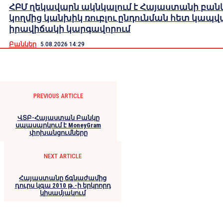
ՀԲՄ ղեկավարն ակնկալում է Հայաստանի բան
կողմից կանխիկ ռուբլու ընդունման հետ կապվ
իրավիճակի կարգավորում
Բանկեր
5.08.2026 14:29
PREVIOUS ARTICLE
ՎՏԲ-Հայաստան Բանկը
սպասարկում է MoneyGram
փոխանցումները
NEXT ARTICLE
Հայաստանը ճգնաժամից
դուրս կգա 2010 թ.-ի երկրորդ
կիսամյակում