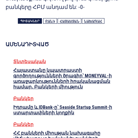
բանկերը ՀԲՄ անդամ են: -0-
ՊԻՏԱԿՆԵՐ
ԲԱՆԿ
ՀԱՅԱՍՏԱՆ
ՆԱԽԱԳԱՀ
ԱՄԵՆԱԴԻՏՎԱԾ
Տնտեսական
Հայաստանը կպատրաստի
գործողությունների ծրագիր՝ MONEYVAL-ի
առաջարկությունների իրականացման
համար․ Բանկերի միություն
Բանկեր
Իդրամը և IDBank-ը՝ Seaside Startup Summit-ի
ստարտափների կողքին
Բանկեր
ՀՀ բանկերի միության նախագահը