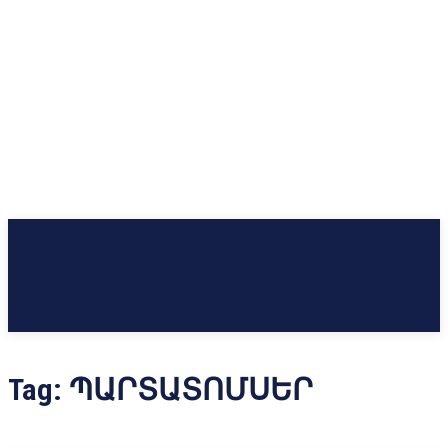
Tag:
ՊԱՐՏԱՏՈՄՍԵՐ